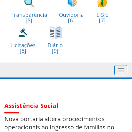
Transparência
Ouvidoria
E-Sic
[5]
[6]
[7]
Licitações
Diário
[8]
[9]
Toggl
navig
Assistência Social
Nova portaria altera procedimentos
operacionais ao ingresso de famílias no