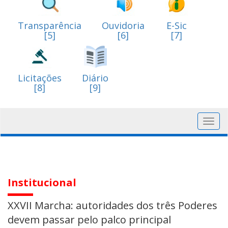
Transparência
Ouvidoria
E-Sic
[5]
[6]
[7]
Licitações
Diário
[8]
[9]
Toggl
navig
Institucional
XXVII Marcha: autoridades dos três Poderes
devem passar pelo palco principal