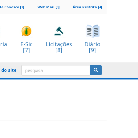
le Conosco [2]
Web Mail [3]
Área Restrita [4]
ria
E-Sic
Licitações
Diário
[7]
[8]
[9]
do site