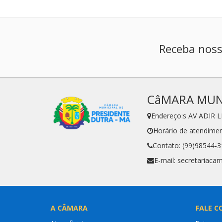
Receba noss
CâMARA MUNI
Endereço:s AV ADIR 
Horário de atendiment
Contato: (99)98544-
E-mail: secretariac
A CÂMARA
FALE C